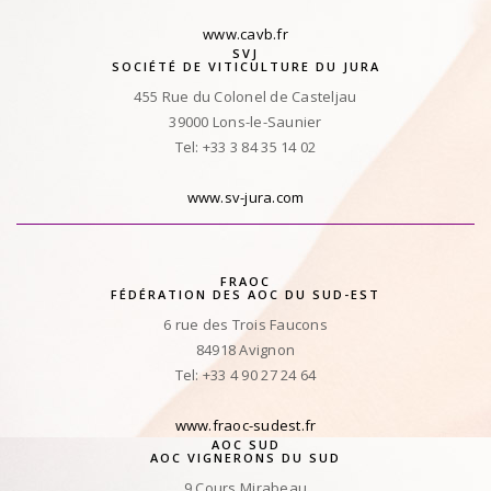
www.cavb.fr
SVJ
SOCIÉTÉ DE VITICULTURE DU JURA
455 Rue du Colonel de Casteljau
39000 Lons-le-Saunier
Tel: +33 3 84 35 14 02
www.sv-jura.com
FRAOC
FÉDÉRATION DES AOC DU SUD-EST
6 rue des Trois Faucons
84918 Avignon
Tel: +33 4 90 27 24 64
www.fraoc-sudest.fr
AOC SUD
AOC VIGNERONS DU SUD
9 Cours Mirabeau