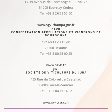
17-19 avenue de Champagne - CS 90176
51205 Epernay Cedex
Tel: +33 3 26 59 55 00
www.sgv-champagne.fr
CAVB
CONFÉDÉRATION APPELLATIONS ET VIGNERONS DE
BOURGOGNE
132 route de Dijon
21200 Beaune
Tel: +33 3 80 25 00 25
www.cavb.fr
SVJ
SOCIÉTÉ DE VITICULTURE DU JURA
455 Rue du Colonel de Casteljau
39000 Lons-le-Saunier
Tel: +33 3 84 35 14 02
www.sv-jura.com