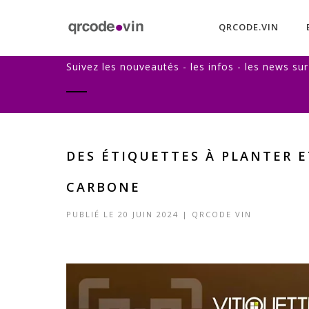
QRCODE.VIN
LE BLOG QRCODE.VIN
Suivez les nouveautés - les infos - les news sur
DES ÉTIQUETTES À PLANTER 
CARBONE
PUBLIÉ LE 20 JUIN 2024 |
QRCODE VIN