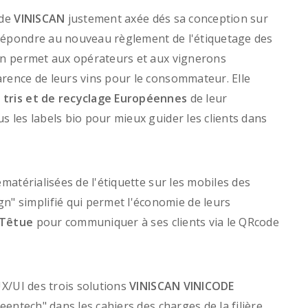
ode
VINISCAN
justement axée dés sa conception sur
 répondre au nouveau règlement de l'étiquetage des
ion permet aux opérateurs et aux vignerons
arence de leurs vins pour le consommateur. Elle
 tris et de recyclage Européennes
de leur
s les labels bio pour mieux guider les clients dans
ématérialisées de l'étiquette sur les mobiles des
 simplifié qui permet l'économie de leurs
 Têtue
pour communiquer à ses clients via le QRcode
UX/UI des trois solutions
VINISCAN VINICODE
reentech" dans les cahiers des charges de la filière