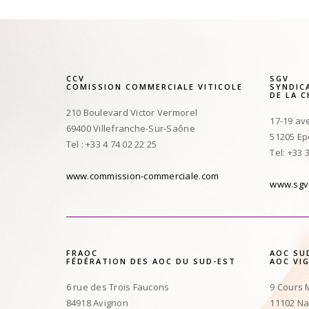
CCV
SGV
COMISSION COMMERCIALE VITICOLE
SYNDIC
DE LA 
210 Boulevard Victor Vermorel
17-19 av
69400 Villefranche-Sur-Saône
51205 E
Tel : +33 4 74 02 22 25
Tel: +33 
www.commission-commerciale.com
www.sgv
FRAOC
AOC SU
FÉDÉRATION DES AOC DU SUD-EST
AOC VI
6 rue des Trois Faucons
9 Cours 
84918 Avignon
11102 N