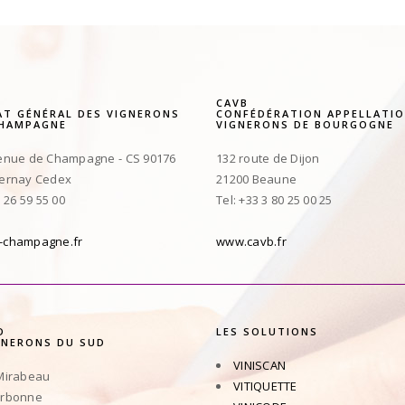
CAVB
AT GÉNÉRAL DES VIGNERONS
CONFÉDÉRATION APPELLATIO
CHAMPAGNE
VIGNERONS DE BOURGOGNE
enue de Champagne - CS 90176
132 route de Dijon
pernay Cedex
21200 Beaune
3 26 59 55 00
Tel: +33 3 80 25 00 25
-champagne.fr
www.cavb.fr
D
LES SOLUTIONS
GNERONS DU SUD
VINISCAN
Mirabeau
VITIQUETTE
arbonne