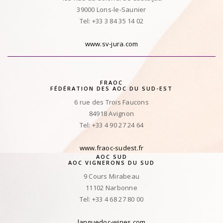
39000 Lons-le-Saunier
Tel: +33 3 84 35 14 02
www.sv-jura.com
FRAOC
FÉDÉRATION DES AOC DU SUD-EST
6 rue des Trois Faucons
84918 Avignon
Tel: +33 4 90 27 24 64
www.fraoc-sudest.fr
AOC SUD
AOC VIGNERONS DU SUD
9 Cours Mirabeau
11102 Narbonne
Tel: +33 4 68 27 80 00
languedoc-wines.com