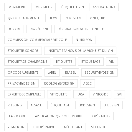
IMPRIMERIE
IMPRIMEUR
ÉTIQUETTE VIN
GS1 DATA LINK
QRCODE AUGMENTÉ
UEVM
VINISCAN
VINEQUIP
DGCCRF
INGRÉDIENT
DÉCLARATION NUTRITIONELLE
COMMISSION COMMERCIALE VITICOLE
NUTRISON
ÉTIQUETTE SONORE
INSTITUT FRANÇAIS DE LA VIGNE ET DU VIN
ÉTIQUETAGE CHAMPAGNE
ETIQUETTE
ETIQUETAGE
VIN
QRCODEAUGMENTE
LABEL
ELABEL
SECURITYBYDESIGN
PRIVACYBYDESIGN
ECOLOGYBYDESIGN
AG2C
EXPERTISECOMPTABLE
VITIQUETTE
JURA
VINICODE
SVJ
RIESLING
ALSACE
ÉTIQUETAGE
UXDESIGN
UIDESIGN
FLASHCODE
APPLICATION QR CODE MOBILE
OPÉRATEUR
VIGNERON
COOPÉRATIVE
NÉGOCIANT
SÉCURITÉ