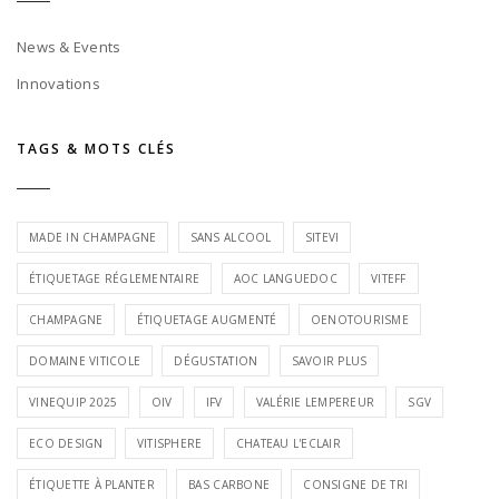
News & Events
Innovations
TAGS & MOTS CLÉS
MADE IN CHAMPAGNE
SANS ALCOOL
SITEVI
ÉTIQUETAGE RÉGLEMENTAIRE
AOC LANGUEDOC
VITEFF
CHAMPAGNE
ÉTIQUETAGE AUGMENTÉ
OENOTOURISME
DOMAINE VITICOLE
DÉGUSTATION
SAVOIR PLUS
VINEQUIP 2025
OIV
IFV
VALÉRIE LEMPEREUR
SGV
ECO DESIGN
VITISPHERE
CHATEAU L'ECLAIR
ÉTIQUETTE À PLANTER
BAS CARBONE
CONSIGNE DE TRI